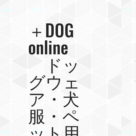
＋DOG
online
ドッ
グウェ
ア・犬
服・ペ
ット用