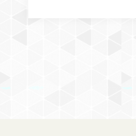
＋DOG on