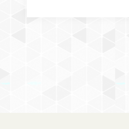
＋DOG on