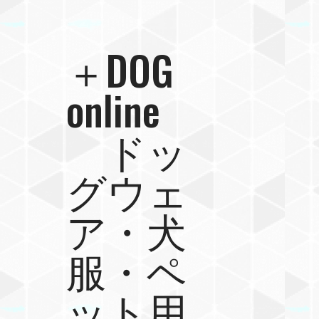
＋DOG
online
ドッ
グウェ
ア・犬
服・ペ
ット用