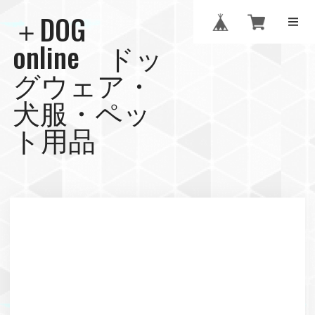
＋DOG
online ドッ
グウェア・
犬服・ペッ
ト用品