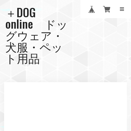
＋DOG
online ドッ
グウェア・
犬服・ペッ
ト用品