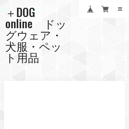
＋DOG
online ドッ
グウェア・
犬服・ペッ
ト用品