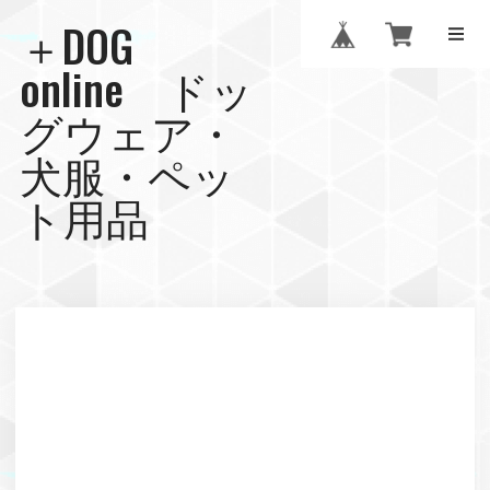
＋DOG
online ドッ
グウェア・
犬服・ペッ
ト用品