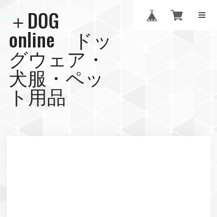
＋DOG
online ドッ
グウェア・
犬服・ペッ
ト用品