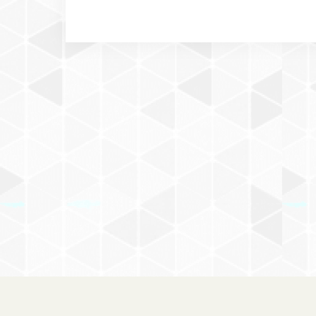
＋DOG on