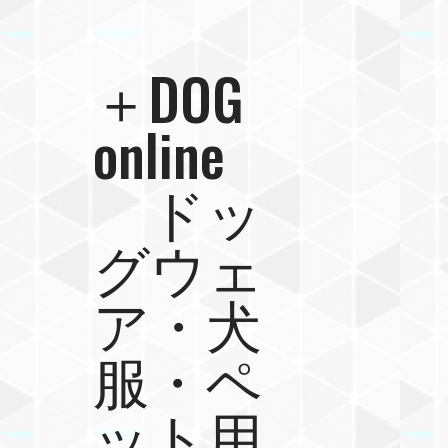
＋DOG
online
ドッ
グウェ
ア・犬
服・ペ
ット用