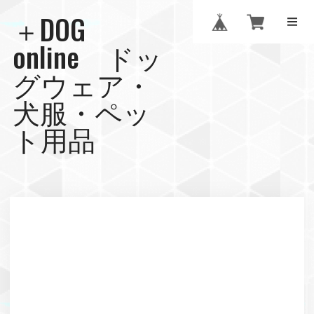
＋DOG
online ドッ
グウェア・
犬服・ペッ
ト用品