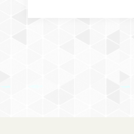
＋DOG on