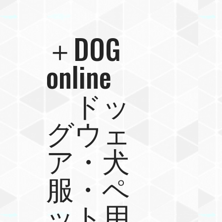
＋DOG
online
ドッ
グウェ
ア・犬
服・ペ
ット用