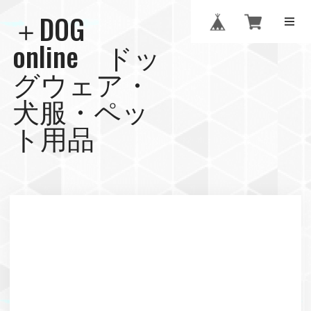
＋DOG
online ドッ
グウェア・
犬服・ペッ
ト用品