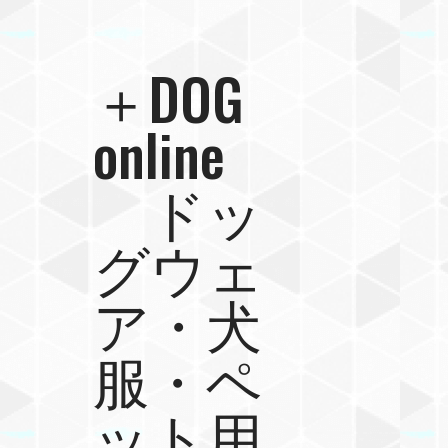
＋DOG
online
ドッ
グウェ
ア・犬
服・ペ
ット用