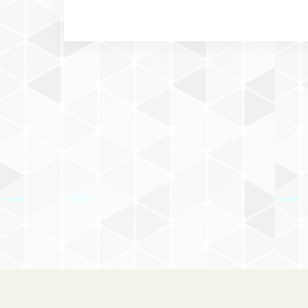
＋DOG on