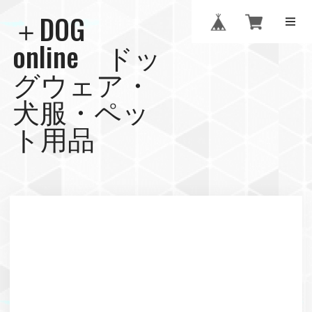
＋DOG
online ドッ
グウェア・
犬服・ペッ
ト用品