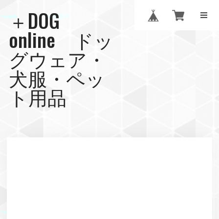
＋DOG
online ドッ
グウェア・
犬服・ペッ
ト用品